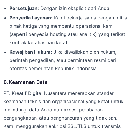
Persetujuan:
Dengan izin eksplisit dari Anda.
Penyedia Layanan:
Kami bekerja sama dengan mitra
pihak ketiga yang membantu operasional kami
(seperti penyedia hosting atau analitik) yang terikat
kontrak kerahasiaan ketat.
Kewajiban Hukum:
Jika diwajibkan oleh hukum,
perintah pengadilan, atau permintaan resmi dari
otoritas pemerintah Republik Indonesia.
6. Keamanan Data
PT. Kreatif Digital Nusantara menerapkan standar
keamanan teknis dan organisasional yang ketat untuk
melindungi data Anda dari akses, perubahan,
pengungkapan, atau penghancuran yang tidak sah.
Kami menggunakan enkripsi SSL/TLS untuk transmisi