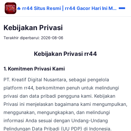
🔥 rr44 Situs Resmi | rr44 Gacor Hari Ini Maxwin
Kebijakan Privasi
Terakhir diperbarui: 2026-08-06
Kebijakan Privasi rr44
1. Komitmen Privasi Kami
PT. Kreatif Digital Nusantara, sebagai pengelola
platform rr44, berkomitmen penuh untuk melindungi
privasi dan data pribadi pengguna kami. Kebijakan
Privasi ini menjelaskan bagaimana kami mengumpulkan,
menggunakan, mengungkapkan, dan melindungi
informasi Anda sesuai dengan Undang-Undang
Pelindungan Data Pribadi (UU PDP) di Indonesia.