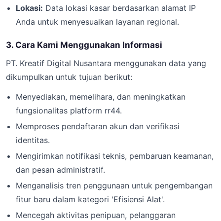
Lokasi:
Data lokasi kasar berdasarkan alamat IP
Anda untuk menyesuaikan layanan regional.
3. Cara Kami Menggunakan Informasi
PT. Kreatif Digital Nusantara menggunakan data yang
dikumpulkan untuk tujuan berikut:
Menyediakan, memelihara, dan meningkatkan
fungsionalitas platform rr44.
Memproses pendaftaran akun dan verifikasi
identitas.
Mengirimkan notifikasi teknis, pembaruan keamanan,
dan pesan administratif.
Menganalisis tren penggunaan untuk pengembangan
fitur baru dalam kategori 'Efisiensi Alat'.
Mencegah aktivitas penipuan, pelanggaran