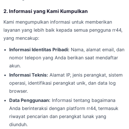
2. Informasi yang Kami Kumpulkan
Kami mengumpulkan informasi untuk memberikan
layanan yang lebih baik kepada semua pengguna rr44,
yang mencakup:
Informasi Identitas Pribadi:
Nama, alamat email, dan
nomor telepon yang Anda berikan saat mendaftar
akun.
Informasi Teknis:
Alamat IP, jenis perangkat, sistem
operasi, identifikasi perangkat unik, dan data log
browser.
Data Penggunaan:
Informasi tentang bagaimana
Anda berinteraksi dengan platform rr44, termasuk
riwayat pencarian dan perangkat lunak yang
diunduh.