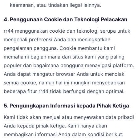
keamanan, atau tindakan ilegal lainnya.
4. Penggunaan Cookie dan Teknologi Pelacakan
rr44 menggunakan cookie dan teknologi serupa untuk
mengenali preferensi Anda dan meningkatkan
pengalaman pengguna. Cookie membantu kami
memahami bagian mana dari situs kami yang paling
populer dan bagaimana pengguna menavigasi platform.
Anda dapat mengatur browser Anda untuk menolak
semua cookie, namun hal ini mungkin menyebabkan
beberapa fitur rr44 tidak berfungsi dengan optimal.
5. Pengungkapan Informasi kepada Pihak Ketiga
Kami tidak akan menjual atau menyewakan data pribadi
Anda kepada pihak ketiga. Kami hanya akan
membagikan informasi Anda dalam kondisi berikut: