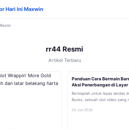
or Hari Ini Maxwin
Resmi
rr44 Resmi
Artikel Terbaru
Panduan Cara Bermain Bar
Aksi Penerbangan di Layar 
Bersiaplah untuk lepas landas 
Bucks, sebuah slot video yang
penerbangan klasik ke layar A
03 Jun 2026
tema...