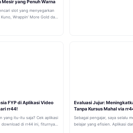
n Mesir yang Penuh Warna
ncari slot yang menyegarkan
 Kuno, Wrappin’ More Gold dari
han yang...
asia FYP di Aplikasi Video
Evaluasi Jujur: Meningkatk
ri rr44!
Tanpa Kursus Mahal via rr4
yang itu-itu saja? Cek aplikasi
Sebagai pengajar, saya selalu 
download di rr44 ini, fiturnya
belajar yang efisien. Aplikasi dar
benar mengubah cara saya belaj