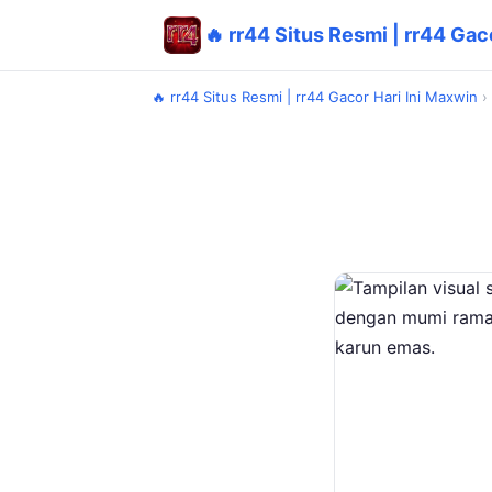
🔥 rr44 Situs Resmi | rr44 Gac
🔥 rr44 Situs Resmi | rr44 Gacor Hari Ini Maxwin
›