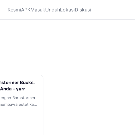
Resmi
APK
Masuk
Unduh
Lokasi
Diskusi
nstormer Bucks:
Anda – yyrr
dengan Barnstormer
 membawa estetika
nda. Mengusung