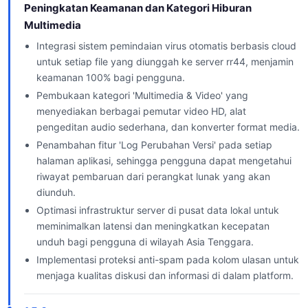
Peningkatan Keamanan dan Kategori Hiburan
Multimedia
Integrasi sistem pemindaian virus otomatis berbasis cloud
untuk setiap file yang diunggah ke server rr44, menjamin
keamanan 100% bagi pengguna.
Pembukaan kategori 'Multimedia & Video' yang
menyediakan berbagai pemutar video HD, alat
pengeditan audio sederhana, dan konverter format media.
Penambahan fitur 'Log Perubahan Versi' pada setiap
halaman aplikasi, sehingga pengguna dapat mengetahui
riwayat pembaruan dari perangkat lunak yang akan
diunduh.
Optimasi infrastruktur server di pusat data lokal untuk
meminimalkan latensi dan meningkatkan kecepatan
unduh bagi pengguna di wilayah Asia Tenggara.
Implementasi proteksi anti-spam pada kolom ulasan untuk
menjaga kualitas diskusi dan informasi di dalam platform.