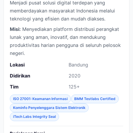
Menjadi pusat solusi digital terdepan yang
memberdayakan masyarakat Indonesia melalui
teknologi yang efisien dan mudah diakses.
Misi:
Menyediakan platform distribusi perangkat
lunak yang aman, inovatif, dan mendukung
produktivitas harian pengguna di seluruh pelosok
negeri.
Lokasi
Bandung
Didirikan
2020
Tim
125+
ISO 27001: Keamanan Informasi
BMM Testlabs Certified
Kominfo Penyelenggara Sistem Elektronik
iTech Labs Integrity Seal