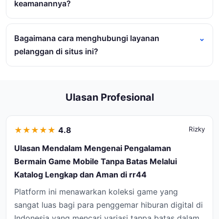
keamanannya?
Bagaimana cara menghubungi layanan
pelanggan di situs ini?
Ulasan Profesional
★
★
★
★
★
4.8
Rizky
Ulasan Mendalam Mengenai Pengalaman
Bermain Game Mobile Tanpa Batas Melalui
Katalog Lengkap dan Aman di rr44
Platform ini menawarkan koleksi game yang
sangat luas bagi para penggemar hiburan digital di
Indonesia yang mencari variasi tanpa batas dalam