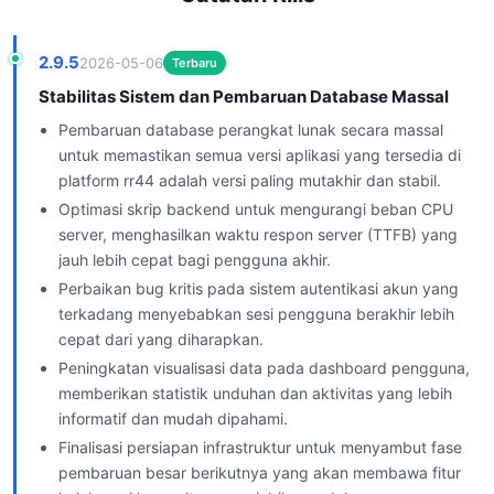
2.9.5
2026-05-06
Terbaru
Stabilitas Sistem dan Pembaruan Database Massal
Pembaruan database perangkat lunak secara massal
untuk memastikan semua versi aplikasi yang tersedia di
platform rr44 adalah versi paling mutakhir dan stabil.
Optimasi skrip backend untuk mengurangi beban CPU
server, menghasilkan waktu respon server (TTFB) yang
jauh lebih cepat bagi pengguna akhir.
Perbaikan bug kritis pada sistem autentikasi akun yang
terkadang menyebabkan sesi pengguna berakhir lebih
cepat dari yang diharapkan.
Peningkatan visualisasi data pada dashboard pengguna,
memberikan statistik unduhan dan aktivitas yang lebih
informatif dan mudah dipahami.
Finalisasi persiapan infrastruktur untuk menyambut fase
pembaruan besar berikutnya yang akan membawa fitur