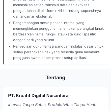
memastikan setiap transmisi data dan aktivitas
pengunduhan di platform rr44 terlindungi sepenuhnya
dari ancaman eksternal.
Pengembangan mesin pencari internal yang
memungkinkan pengguna menemukan perangkat lunak
berdasarkan nama, fungsi, atau kata kunci spesifik
dengan hasil yang akurat.
Penyediaan dokumentasi panduan instalasi dasar untuk
setiap perangkat lunak yang tersedia guna membantu
pengguna awam dalam proses setup aplikasi.
Tentang
PT. Kreatif Digital Nusantara
Inovasi Tanpa Batas, Produktivitas Tanpa Henti