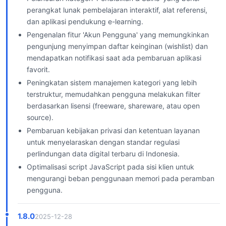
perangkat lunak pembelajaran interaktif, alat referensi,
dan aplikasi pendukung e-learning.
Pengenalan fitur 'Akun Pengguna' yang memungkinkan
pengunjung menyimpan daftar keinginan (wishlist) dan
mendapatkan notifikasi saat ada pembaruan aplikasi
favorit.
Peningkatan sistem manajemen kategori yang lebih
terstruktur, memudahkan pengguna melakukan filter
berdasarkan lisensi (freeware, shareware, atau open
source).
Pembaruan kebijakan privasi dan ketentuan layanan
untuk menyelaraskan dengan standar regulasi
perlindungan data digital terbaru di Indonesia.
Optimalisasi script JavaScript pada sisi klien untuk
mengurangi beban penggunaan memori pada peramban
pengguna.
1.8.0
2025-12-28