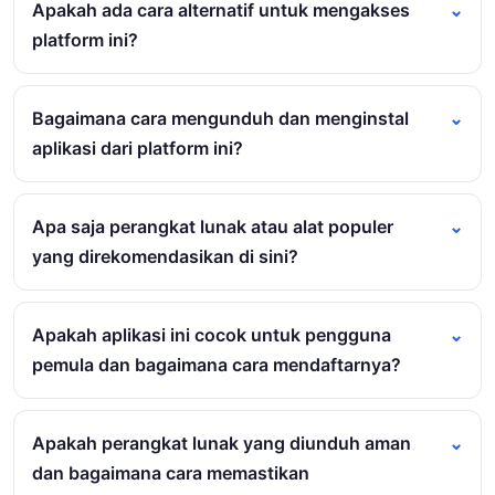
Apakah ada cara alternatif untuk mengakses
platform ini?
Bagaimana cara mengunduh dan menginstal
aplikasi dari platform ini?
Apa saja perangkat lunak atau alat populer
yang direkomendasikan di sini?
Apakah aplikasi ini cocok untuk pengguna
pemula dan bagaimana cara mendaftarnya?
Apakah perangkat lunak yang diunduh aman
dan bagaimana cara memastikan