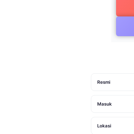
Resmi
Masuk
Lokasi