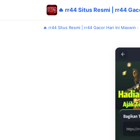
🔥 rr44 Situs Resmi | rr44 Gac
🔥 rr44 Situs Resmi | rr44 Gacor Hari Ini Maxwin
›