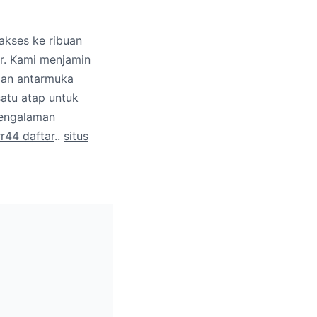
akses ke ribuan
er. Kami menjamin
ngan antarmuka
atu atap untuk
pengalaman
rr44 daftar
..
situs